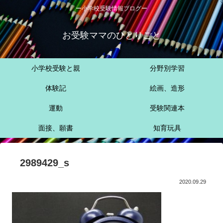
ー小学校受験情報ブログー
お受験ママのひとりごと
小学校受験と親
分野別学習
体験記
絵画、造形
運動
受験関連本
面接、願書
知育玩具
2989429_s
2020.09.29