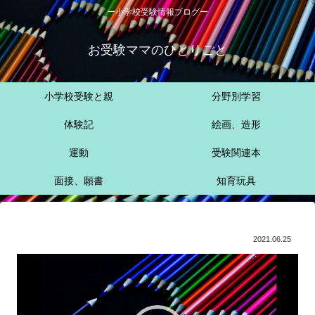
ー小学校受験情報ブログー
お受験ママのひとりごと
小学校受験と親
分野別学習
体験記
絵画、造形
運動
受験関連本
面接、願書
知育玩具
2021.06.25
動
画
プ