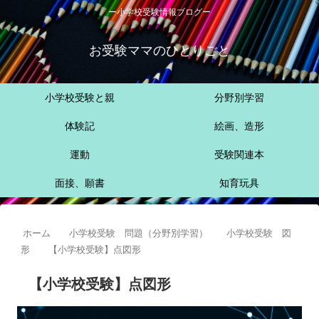
ー小学校受験情報ブログー
お受験ママのひとりごと
小学校受験と親
分野別学習
体験記
絵画、造形
運動
受験関連本
面接、願書
知育玩具
ホーム
小学校受験 問題（分野別学習）
小学校受験 図
形
【小学校受験】点図形
【小学校受験】点図形