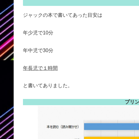
ジャックの本で書いてあった目安は
年少児で10分
年中児で30分
年長児で１時間
と書いてありました。
プリ