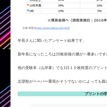
出典:理英会
https://www.rieikai.com/ylp/3/
年長さんに聞いたアンケート結果です。
新年長になったころは10枚前後の層が一番多いです
他の受験本（山岸著）でも1日１０枚程度のプリン
志望校がペーパー重視かそうでないかによっても親
プリントの